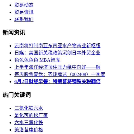
贸易动态
贸易资讯
联系我们
新闻资讯
云南将打制南亚东南亚水产物商业新枢纽
日媒：美国新关税政策沉创日本外贸企业
色色色色色 MBA智库
上半年海洋经济顶住压力稳中向好——解
每周股票复盘：齐翔腾达（002408）一季度
6月2日财经早餐：特朗普将钢铁关税翻倍
热门关键词
三氯化铁六水
氢化可的松厂家
六水三氯化铁
美洛昔康价格