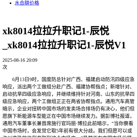
水合肼价格
xk8014拉拉升职记1-辰悦
_xk8014拉拉升职记1-辰悦V1
2025-08-16 20:09
次
6月13日9时，国度防总针对广西、福建启动防汛四级应急
响应，派出两个工做组分赴广西、福建协帮指点；新增针对、
启动抗旱四级应急响应，并继续维持针对河南、山东的抗旱四
级应急响应，两个工做组正正在两省协帮指点。通用汽车高管
暗示，企业对扭转中国市场的发卖场合排场仍有决心，他们但
愿旗下新能源车型能正在中国市场继续发力。据彭博社报道，
通用汽车董事长兼首席施行官玛丽·博拉此前暗示，“当你察看
中国市场时，会发觉它取5年前有很大分歧。我们但愿可以或