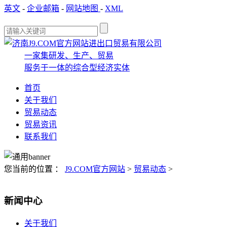
英文
-
企业邮箱
-
网站地图
-
XML
一家集研发、生产、贸易
服务于一体的综合型经济实体
首页
关于我们
贸易动态
贸易资讯
联系我们
您当前的位置 ：
J9.COM官方网站
>
贸易动态
>
新闻中心
关于我们