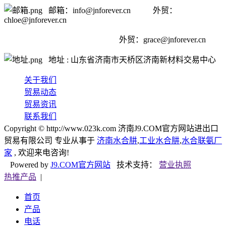
邮箱：info@jnforever.cn 外贸：
chloe@jnforever.cn
外贸：
grace@jnforever.cn
地址 : 山东省济南市天桥区济南新材料交易中心
关于我们
贸易动态
贸易资讯
联系我们
Copyright © http://www.023k.com 济南J9.COM官方网站进出口
贸易有限公司 专业从事于
济南水合肼
,
工业水合肼
,
水合联氨厂
家
, 欢迎来电咨询!
Powered by
J9.COM官方网站
技术支持：
营业执照
热推产品
|
首页
产品
电话