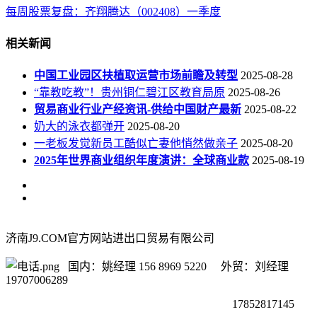
每周股票复盘：齐翔腾达（002408）一季度
相关新闻
中国工业园区扶植取运营市场前瞻及转型
2025-08-28
“靠教吃教”！贵州铜仁碧江区教育局原
2025-08-26
贸易商业行业产经资讯-供给中国财产最新
2025-08-22
奶大的泳衣都弹开
2025-08-20
一老板发觉新员工酷似亡妻他悄然做亲子
2025-08-20
2025年世界商业组织年度演讲：全球商业款
2025-08-19
济南J9.COM官方网站进出口贸易有限公司
国内：姚经理 156 8969 5220 外贸：刘经理
19707006289
17852817145