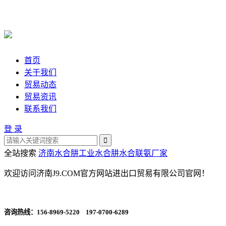
首页
关于我们
贸易动态
贸易资讯
联系我们
登 录
全站搜索
济南水合肼
工业水合肼
水合联氨厂家
欢迎访问济南J9.COM官方网站进出口贸易有限公司官网！
咨询热线：
156-8969-5220 197-0700-6289