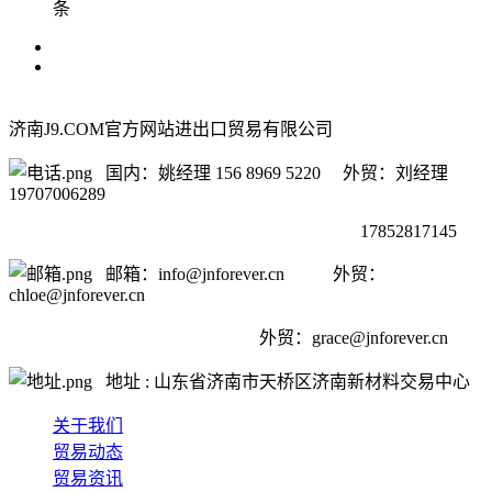
条
济南J9.COM官方网站进出口贸易有限公司
国内：姚经理 156 8969 5220 外贸：刘经理
19707006289
17852817145
邮箱：info@jnforever.cn 外贸：
chloe@jnforever.cn
外贸：
grace@jnforever.cn
地址 : 山东省济南市天桥区济南新材料交易中心
关于我们
贸易动态
贸易资讯