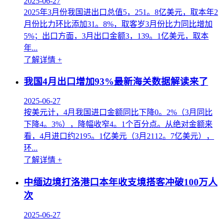
2025-06-27
2025年3月份我国进出口总值5，251。8亿美元，取本年2
月份比力环比添加31。8%，取客岁3月份比力同比增加
5%；出口方面，3月出口金额3，139。1亿美元，取本
年...
了解详情 +
我国4月出口增加93%最新海关数据解读来了
2025-06-27
按美元计，4月我国进口金额同比下降0。2%（3月同比
下降4。3%），降幅收窄4。1个百分点。从绝对金额来
看，4月进口约2195。1亿美元（3月2112。7亿美元），
环...
了解详情 +
中缅边境打洛港口本年收支境搭客冲破100万人
次
2025-06-27