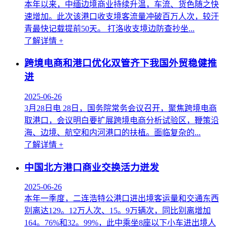
本年以来，中缅边境商业持续升温，车流、货色随之快
速增加。此次该港口收支境客流量冲破百万人次，较汗
青最快记载提前50天。 打洛收支境边防查抄坐...
了解详情 +
跨境电商和港口优化双管齐下我国外贸稳健推
进
2025-06-26
3月28日电 28日，国务院常务会议召开，聚焦跨境电商
取港口，会议明白要扩展跨境电商分析试验区，鞭策沿
海、边境、航空和内河港口的扶植。面临复杂的...
了解详情 +
中国北方港口商业交换活力迸发
2025-06-26
本年一季度，二连浩特公港口进出境客运量和交通东西
别离达129。12万人次、15。9万辆次，同比别离增加
164。76%和32。99%，此中乘坐8座以下小车进出境人