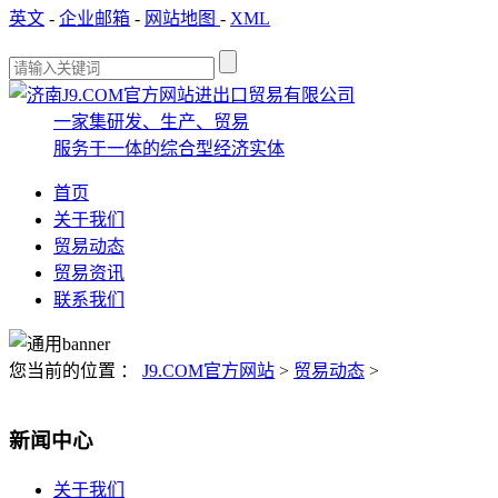
英文
-
企业邮箱
-
网站地图
-
XML
一家集研发、生产、贸易
服务于一体的综合型经济实体
首页
关于我们
贸易动态
贸易资讯
联系我们
您当前的位置 ：
J9.COM官方网站
>
贸易动态
>
新闻中心
关于我们