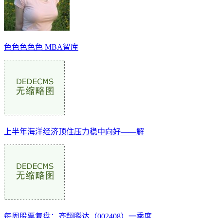
色色色色色 MBA智库
上半年海洋经济顶住压力稳中向好——解
每周股票复盘：齐翔腾达（002408）一季度