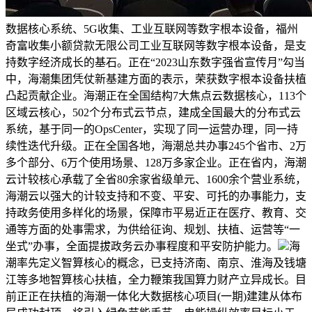
数据核心系统、5G收集、工业互联网等数字根本设备，福州
奇富收集小额贷款无限公司工业互联网等数字根本设备，是支
持数字经济成长的基石。正在“2023山东数字强省宣传月”勾当
中，海潮集团凭仗新基建方面的表示，荣获数字根本设备扶植
凸起贡献企业。海潮正在全国结构7大焦点云数据核心，113个
区域云核心，502个分布式云节点，建成全国最大的分布式云
系统，基于同一的OpsCenter，实现了同一运营办理，同一持
续性迭代升级。正在全国各地，海潮总共办事245个省市、2万
多个部分、6万个使用场景、128万多家企业。正在省内，海潮
云计较核心承载了全省80余家省级单元、1600余个营业系统，
海潮云以强大的计较支持和不变、平安、可托的办事能力，支
持政务使用多样化的场景，保障市平易近正在医疗、教育、交
通等方面的处事需求，为供给征询、规划、扶植、运营等“一
坐式”办事，全面提拔政务云办事程度和平安防护能力。
海
潮率先定义智算核心的概念，已支持济南、南京、淮海及钱塘
江等多地智算核心扶植，全力鞭策我国算力财产立异成长。目
前正正在扶植的海潮一体化大数据核心项目(一期)建建从体布