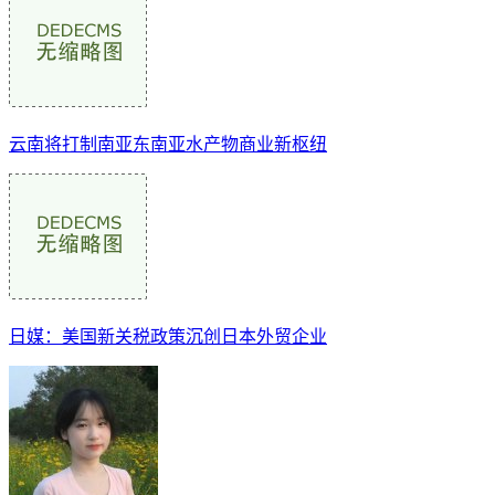
云南将打制南亚东南亚水产物商业新枢纽
日媒：美国新关税政策沉创日本外贸企业