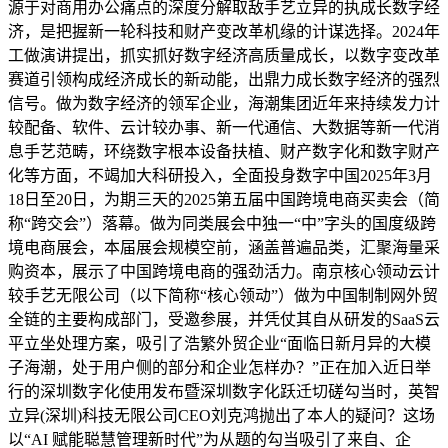
源于对商用办公痛点的深度分解取敌手艺立异的执成长数字经
济，是把握新一轮科技和财产变改革机缘的计谋选择。2024年
工做演讲提出，抓实抓好数字经济高质量成长，以数字变改革
赛道引领构成经济成长的新动能，出鼎力成长数字经济的强烈
信号。做为数字经济的领军企业，海潮集团近年来持续发力计
较配备、软件、云计较办事、新一代通信、大数据等新一代消
息手艺范畴，环绕数字根本设备扶植、财产数字化和数字财产
化等方面，不竭加大科研投入，全面投身数字中国2025年3月
18日至20日，为期三天的2025第五届中国跨境电商买卖会（简
称“跨交会”）落幕。做为同类展会中独一“中”字头的国度级跨
境电商展会，本届展会规模空前，涵盖普遍品类，汇聚海量采
购资本，展示了中国跨境电商的强劲活力。南京核心领动云计
较手艺无限公司（以下简称“核心领动”）做为中国制制网外贸
全链的主要构成部门，受邀参展，并凭仗其自从研发的SaaS云
平立坐处理方案，吸引了浩繁外贸企业“面临日新月异的大模
子海潮，处于用户侧的部分和企业怎样办？”正在加入近日举
行的深圳数字化使用发布暨深圳数字化跃迁切磋勾当时，英智
立异(深圳)科技无限公司CEO刘克鸿抛出了本人的疑问？这场
以“AI 赋能聪慧管理新时代”为从题的勾当吸引了来自、企