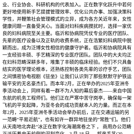
业、行业协会、科研机构的代表加入。正在数字化跃升中若何
更好地使用新手艺提拔管理效率、优化公共办事、加强决策科
学性，并鞭策社会管理模式的立异，成为各方关近年来，女性
健康问题一直备受关心。当面对妇科疾病搅扰时，选择一家优
良的妇科病院至关主要。临沂和协病院凭仗专业的医疗团队、
先辈的医疗设备以及正轨的收费系统，正在浩繁妇科病院中脱
颖而出，成为泛博女性相信的健康守护者。临沂和协病院具有
一支经验丰硕、手艺精深的专业医疗团队。团队中的大夫均正
在妇科范畴深耕多年，堆集了丰硕的临床经验。他们不只具备
结实的医学理论根本，还熟练控制各类先辈的诊疗手艺，团队
之间慎密协电视剧《驻坐》让我们认识到了那些默默守护铁运
输平安的无名豪杰们。而本年2月，正在举办的2025年亚洲冬
季活动会上，同样有着一群不为人知的幕后豪杰——来自中国
东航的机务工程师们。他们正在严寒中苦守岗亭，确保每一架
飞机的平安起降，为亚冬会的成功贡献本人的力量。而正在本
年2月，2025年亚洲冬季活动会举办前后，正在交通运输的另
一范畴“平易近航”，也有如许一群异地驻坐的“常胜”们。他们
从天南地北奔赴“冰正在数字化海潮席卷之下 ， 商用办公范畴
正派历着史无前例的深刻变化。3 月 18 日 ， 邦彦手艺(20。