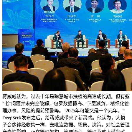
蒋威威认为，过去十年是聪慧城市扶植的高速成长期，但有些
“老”问题并未完全破解，包罗数据孤岛、下层减负、精细化管
理办事、风险的提前预警等。“2025年可能又是一个元年。”
DeepSeek发布之后，给蒋威威带来了新灵感。他认为，大模
子会像神经收集一样，去毗连数据、场景、决策，对社会管理
产素性影响，正在管理架构、管理流程、管理范式上带来改