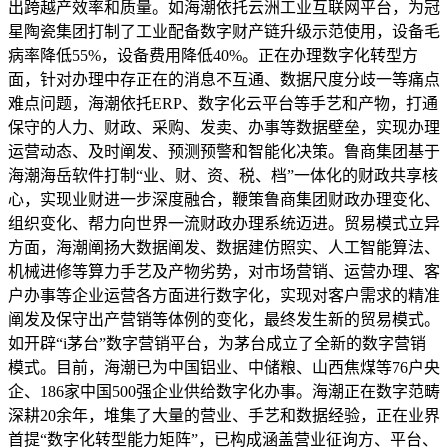
出跨越产效率和质量。如海潮依托云洲工业互联网平台，为冠
星陶瓷集团打制了工业配备数字财产链升级示范使用，设备毛
病率降低55%，设备费用降低40%。正在办理数字化转型方
面，针对办理中存正在的消息不互通、数据尺度分歧一等痛点
难点问题，海潮依托ERP、数字化云平台等手艺和产物，打通
保守的人力、财政、采购、发卖、办事等数据壁垒，实现办理
运营动态、及时阐发、预测预警和智能化决策。鲁商集团基于
海潮海岳软件打制“业、财、资、税、档”一体化的财政共享核
心，实现业财进一步深度融合，鞭策鲁商集团财政办理变化、
组织变化、帮力向世界一流财政办理系统迈进。贸易模式立异
方面，海潮阐扬大数据阐发、数据建仿照实、人工智能算法、
机械进修等算力手艺及产物劣势，对市场营销、运营办理、客
户办事等企业运营各方面进行数字化，实现对客户需求的精准
阐发及保守出产营销等体例的变化，最终发生新的贸易模式。
如开辟“i茅台”数字营销平台，为茅台成立了全新的数字营销
模式。目前，海潮已为中国铝业、中储粮、山西焦煤等76户央
企、186家中国500强企业供给数字化办事。海潮正在数字范畴
深耕20余年，堆集了大量的营业、手艺和数据经验，正在业界
首提“数字化转型能力矩阵”，已构成涵盖营业征询方、平台、